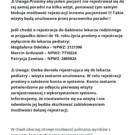
⚠️ Uwaga:Prosimy aby jeden pacjent nie rejestrował się do
tej samej poradni na kilka wizyt, ponieważ tym samym
blokuje możliwość rejestracji innemu pacjentowi !!! Takie
wizyty będą anulowane przez pracownika poradni !
Jeśli chodzi o rejestracje do Gabinetu lekarza rodzinnego
w przypadku dzieci do 18. roku życia prosimy o rejestrację
wyłącznie do lekarza pediatry:
Magdalena Odelska – NPWZ: 2121396
Marcin Grduszak – NPWZ: 7710224
Patrycja Zawisza – NPWZ: 2865824
⚠️ Uwaga: Osoba dorosła rejestrująca się do lekarza
pediatry – wizyta zostanie anulowana. W celu rejestracji
prosimy o założenie konta w systemie. Konto zostanie
potwierdzone po odbyciu pierwszej wizyty
zarejestrowanej z wykorzystaniem systemu.
Informujemy, że niestawienie się na wizytę i nie
odwołanie jej będzie skutkować zablokowaniem
możliwości dalszej rejestracji.
W chwili obecnej istnieje możliwość pobrania wyników z