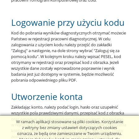
pracowni Tomografii Komputerowej oraz USG.
Logowanie przy użyciu kodu
Kod do pobrania wyników diagnostycznych otrzymać możecie
Państwo w rejestracji pracowni diagnostycznej. W celu
zalogowania z użyciem kodu należy przejść do zakładki
"Zaloguj" a następnie, na dole strony wybrać "Zaloguj się za
pomocą kodu". W kolejnym kroku należy wpisać PESEL, kod
otrzymany w rejestracji oraz przepisać kod z obrazka. Jeżeli
wszystkie dane zostały wprowadzone poprawnie i wynik
badania jest już dostępny w systemie, będzie możliwość
pobrania odpowiedniego pliku PDF.
Utworzenie konta
Zakładając konto, należy podać login, hasło oraz uzupełnić
wszystkie pola prawdziwymi danymi, przepisać kod z obrazka
oraz zapoznać się z obowiązkiem informacyjnym. Na podany
W ramach aplikacji stosowane są pliki cookies. Korzystanie
w rejestracji e-mail zostanie wysłane potwierdzenie utworzenia
z witryny bez zmiany ustawień dotyczących cookies
konta. Po kliknięciu na link zwrotny zawarty w e-mailu, konto
oznacza, że będą one zamieszczane w Twoim urządzeniu.
zostanie aktywowane. Następnie należy się zalogować.